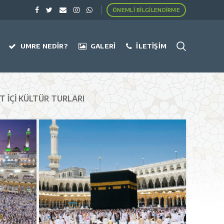
ÖNEMLI BILGILENDIRME
UMRE NEDIR?
GALERI
İLETIŞIM
T İÇI KÜLTÜR TURLARI