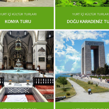
YURT İÇI KÜLTÜR TURLARI
YURT İÇI KÜLTÜR TURLAR
KONYA TURU
DOĞU KARADENIZ T