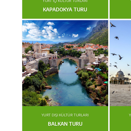
YURT İÇI KÜLTÜR TURLARI
KAPADOKYA TURU
YURT DIŞI KÜLTÜR TURLARI
Y
BALKAN TURU