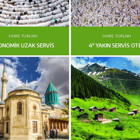
UMRE TURLARI
UMRE TURLARI
ONOMİK UZAK SERVİS
4* YAKIN SERVİS OT