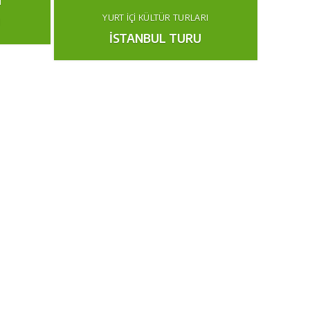
I
YURT İÇI KÜLTÜR TURLARI
U
İSTANBUL TURU