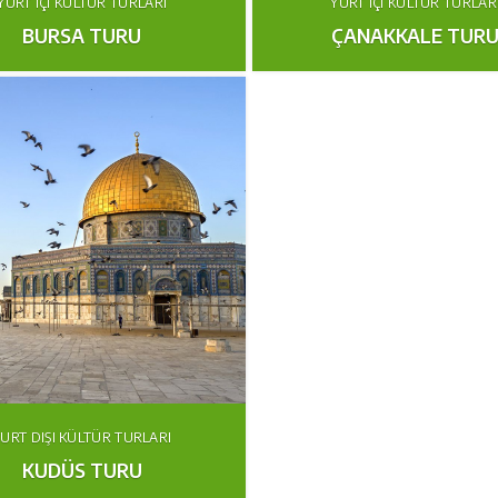
YURT İÇI KÜLTÜR TURLARI
YURT İÇI KÜLTÜR TURLAR
BURSA TURU
ÇANAKKALE TUR
URT DIŞI KÜLTÜR TURLARI
KUDÜS TURU