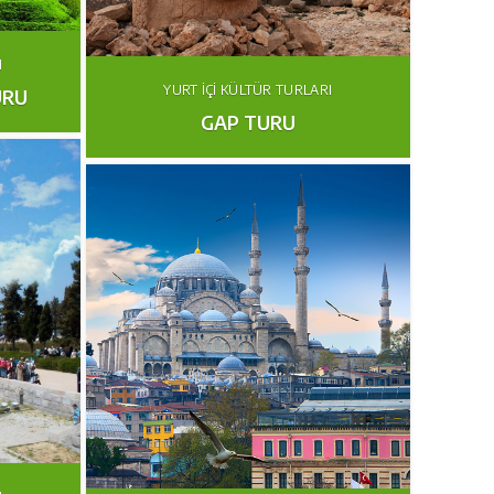
I
YURT İÇI KÜLTÜR TURLARI
URU
GAP TURU