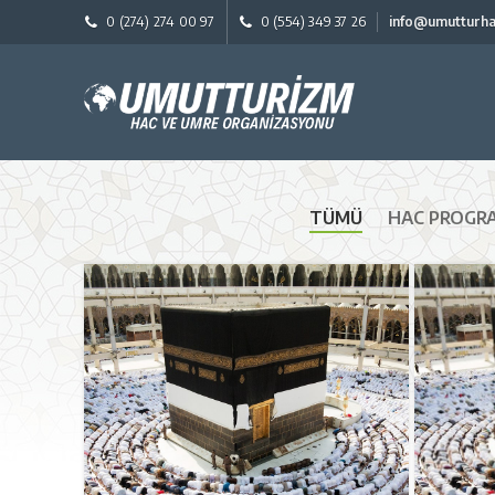
0 (274) 274 00 97
0 (554) 349 37 26
info@umutturh
TÜMÜ
HAC PROGR