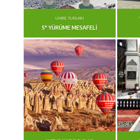
UMRE TURLARI
5* YÜRÜME MESAFELİ