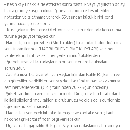
– Kesin kayıt hakkı elde ettikten sonra hastalık veya yaşlılıktan dolayı
hacca gitmeye uygun olmadığı heyet raporu ile tespit edilenler
noterden vekaletname vererek 65 yaşından küçük birini kendi
yerine hacca gönderebilir.
– Kura çekiminden sonra Otel konaklama türünden oda konaklama
türüne geçiş yapılmayacaktır.
-Hac ile ilgili din görevlileri (Müftülükler) tarafından bulunduğunuz
semtin camilerinde (HAC BİLGİLENDİRME KURSLARI) seminer
verilecektir. Tarih ve seminer yerlerini müftülüklerden
öğrenebilirsiniz. Hacı adaylarının bu seminerlere katılmaları
zorunludur.
-Acentamıza T.C Diyanet İşleri Başkanlığından Kafile Başkanları ve
din görevlileri verildikten sonra şirket tarafından hacı adaylarımıza
seminer verilecektir. (Gidiş tarihinden 20 -25 gün öncedir.)
-Şirket tarafından verilecek seminerde: Din görevlileri tarafından hac
ile ilgili bilgilendirme, kafilenizi grubunuzu ve gidiş geliş günlerinizi
öğrenmeniz sağlanacaktır.
-Hac ile ilgili verilecek kitaplar, kumaşlar ve cantalar veriliş tarihi
hakkında şirket tarafından bilgi verilecektir.
-Uçaklarda bagaj hakkı 30 kg.’dır. Sayın hacı adaylarımız bu konuya