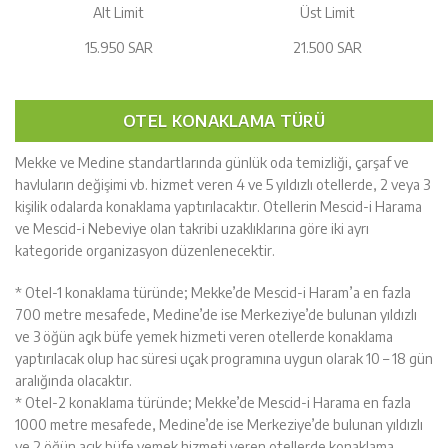
Alt Limit
Üst Limit
15.950 SAR
21.500 SAR
OTEL KONAKLAMA TÜRÜ
Mekke ve Medine standartlarında günlük oda temizliği, çarşaf ve
havluların değişimi vb. hizmet veren 4 ve 5 yıldızlı otellerde, 2 veya 3
kişilik odalarda konaklama yaptırılacaktır. Otellerin Mescid-i Harama
ve Mescid-i Nebeviye olan takribi uzaklıklarına göre iki ayrı
kategoride organizasyon düzenlenecektir.
* Otel-1 konaklama türünde; Mekke’de Mescid-i Haram’a en fazla
700 metre mesafede, Medine’de ise Merkeziye’de bulunan yıldızlı
ve 3 öğün açık büfe yemek hizmeti veren otellerde konaklama
yaptırılacak olup hac süresi uçak programına uygun olarak 10 – 18 gün
aralığında olacaktır.
* Otel-2 konaklama türünde; Mekke’de Mescid-i Harama en fazla
1000 metre mesafede, Medine’de ise Merkeziye’de bulunan yıldızlı
ve 2 öğün açık büfe yemek hizmeti veren otellerde konaklama