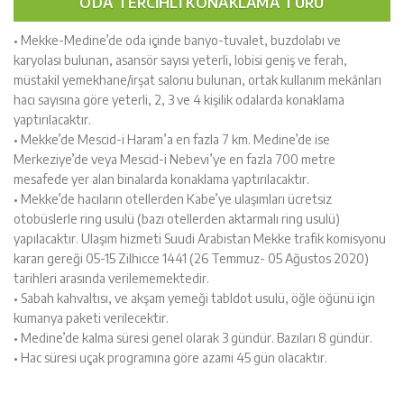
ODA TERCIHLI KONAKLAMA TÜRÜ
• Mekke-Medine’de oda içinde banyo-tuvalet, buzdolabı ve
karyolası bulunan, asansör sayısı yeterli, lobisi geniş ve ferah,
müstakil yemekhane/irşat salonu bulunan, ortak kullanım mekânları
hacı sayısına göre yeterli, 2, 3 ve 4 kişilik odalarda konaklama
yaptırılacaktır.
• Mekke’de Mescid-i Haram’a en fazla 7 km. Medine’de ise
Merkeziye’de veya Mescid-i Nebevi’ye en fazla 700 metre
mesafede yer alan binalarda konaklama yaptırılacaktır.
• Mekke’de hacıların otellerden Kabe’ye ulaşımları ücretsiz
otobüslerle ring usulü (bazı otellerden aktarmalı ring usulü)
yapılacaktır. Ulaşım hizmeti Suudi Arabistan Mekke trafik komisyonu
kararı gereği 05-15 Zilhicce 1441 (26 Temmuz- 05 Ağustos 2020)
tarihleri arasında verilememektedir.
• Sabah kahvaltısı, ve akşam yemeği tabldot usulü, öğle öğünü için
kumanya paketi verilecektir.
• Medine’de kalma süresi genel olarak 3 gündür. Bazıları 8 gündür.
• Hac süresi uçak programına göre azami 45 gün olacaktır.