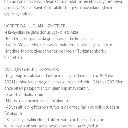
hacı adayının hac kaydı Diyanet tarafından silinecektir. Diyanet veya
acentaya “Kesin Kayıt Yaptırabilir” belgesi olmayanların işlemleri
yapılmayacaktır.
ÜCRETE DAHİL OLAN HİZMETLER:
-Havayolları ile gidiş dönüş uçak bileti, vize
-Belirtilen programlarda gün sayısı kadar konaklama
-Cidde-Mekke-Medine arası transferler otobüs ile yapılacaktır
-Medine-Mekke ziyaret yerleri ve Hacılar Turizm rehberlik
hizmetleri
VİZE İÇİN GEREKLİ EVRAKLAR:
-Kayıt yaptıracak hacı adaylarının pasaportlarının en az 10 Şubat
2021 tarihine kadar geçerli olması gerekmektedir. 10 Şubat 2021’den
önce biten pasaportlar için işlem yapılmayacaktır.
-2 adet vesikalık resim
-Nüfus cüzdanı önlü arkalı fotokopisi
-45 yaş altı evli çiftler için nüfus kayıt örneği(aslı) ve evlilik cüzdanı
fotokopisi
– Kesin kayıt hakkı elde ettikten sonra bu hakkını bu sene
kullanmayıp bir sonraki seneye devretme hakkı yoktur.