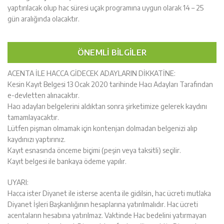
yaptırılacak olup hac süresi uçak programına uygun olarak 14 – 25
gün aralığında olacaktır.
ÖNEMLI BILGILER
ACENTA İLE HACCA GİDECEK ADAYLARIN DİKKATİNE:
Kesin Kayıt Belgesi 13 Ocak 2020 tarihinde Hacı Adayları Tarafından
e-devletten alınacaktır.
Hacı adayları belgelerini aldıktan sonra şirketimize gelerek kaydını
tamamlayacaktır.
Lütfen pişman olmamak için kontenjan dolmadan belgenizi alıp
kaydınızı yaptırınız.
Kayıt esnasında önceme biçimi (peşin veya taksitli) seçilir.
Kayıt belgesi ile bankaya ödeme yapılır.
UYARI:
Hacca ister Diyanet ile isterse acenta ile gidilsin, hac ücreti mutlaka
Diyanet İşleri Başkanlığının hesaplarına yatırılmalıdır. Hac ücreti
acentaların hesabına yatırılmaz. Vaktinde Hac bedelini yatırmayan