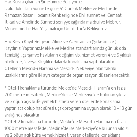
Hac Kurası çıkanları Şirketimize Bekliyoruz
Dolu dolu Tam Sünnete göre 41 Günlük Mekke ve Medinede
Ramazan özsarı Hocamız Rehberliğinde Ehli sünnet vel Cemaat
İtikad ve Amelinde Sünneti seniyye ışığında makbul ve Mebrur,
Mükemmel bir Hac Yaşamak için Umut Tur’a Bekliyoruz.
Hac Kesin Kayıt Belgesini Alınız ve Acentamıza (Şirketimize )
Kaydınızı Yaptırınız.Mekke ve Medine standartlarında günlük oda
temizliği, çarşaf ve havluların değişimi vb. hizmet veren 4 ve 5 yıldızlı
otellerde, 2 veya 3 kişilik odalarda konaklama yaptırılacaktır.
Otellerin Mescid-i Harama ve Mescid-i Nebeviye olan takribi
uzaklıklarına göre iki ayrı kategoride organizasyon düzenlenecektir.
* Otel-1 konaklama türünde; Mekke’de Mescid-i Haram’a en fazla
700 metre mesafede, Medine’de ise Merkeziye’de bulunan yıldızlı
ve 3 öğün açık büfe yemek hizmeti veren otellerde konaklama
yaptırılacak olup hac süresi uçak programına uygun olarak 10 – 18 gün
aralığında olacaktır.
* Otel-2 konaklama türünde; Mekke’de Mescid-i Harama en fazla
1000 metre mesafede, Medine’de ise Merkeziye’de bulunan yıldızlı
ve 2 öğün açık büfe yemek hizmeti veren otellerde konaklama