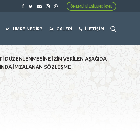
ÖNEMLI BILGILENDIRME
UMRE NEDIR?
GALERI
İLETIŞIM
ATİ DÜZENLENMESİNE İZİN VERİLEN AŞAĞIDA
RASINDA İMZALANAN SÖZLEŞME