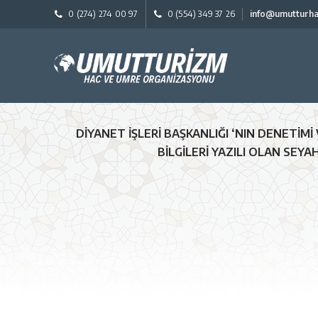
0 (274) 274 00 97
0 (554) 349 37 26
info@umutturh
DİYANET İŞLERİ BAŞKANLIĞI ‘NIN DENETİM
BİLGİLERİ YAZILI OLAN SEY