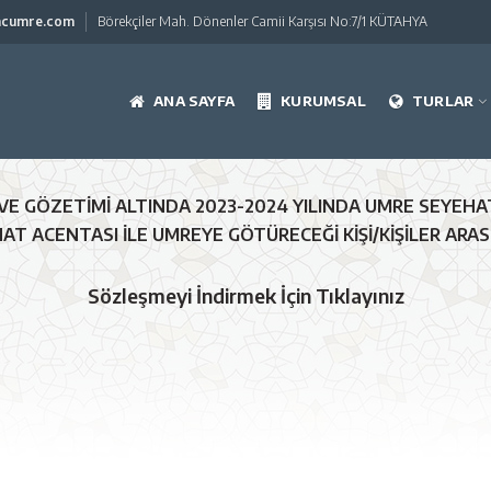
acumre.com
Börekçiler Mah. Dönenler Camii Karşısı No:7/1 KÜTAHYA
ANA SAYFA
KURUMSAL
TURLAR
İ VE GÖZETİMİ ALTINDA 2023-2024 YILINDA UMRE SEYEH
AHAT ACENTASI İLE UMREYE GÖTÜRECEĞİ KİŞİ/KİŞİLER A
Sözleşmeyi İndirmek İçin Tıklayınız