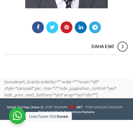
DAHA ESKI
[woodmart_brands orderby="" order="" hover="alt"
style="carousel" per_row="7" hide_pagination_control="yes"
hide_prev_next_buttons="yes" wrap="yes" ids=""]
Umut Tur Haç Umre
2019 TASARIM
EKİP
ART
. TÜM HAKLARI SAKLIDIR. -
Kişisel Verilerin Korunması Kanunu
Umut Turizm 7/24
Destek