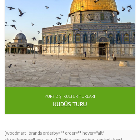
YURT DIŞI KÜLTÜR TURLARI
KUDÜS TURU
[woodmart_brands orderby="" order="" hover="alt"
style="carousel" per_row="7" hide_pagination_control="yes"