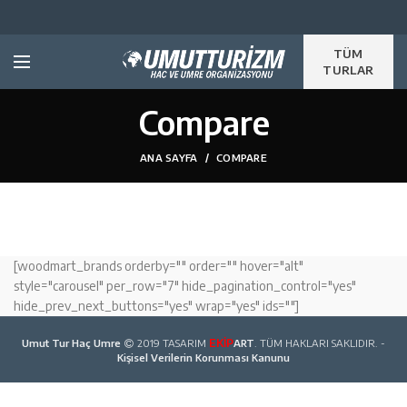
TÜM
TURLAR
Compare
ANA SAYFA
COMPARE
[woodmart_brands orderby="" order="" hover="alt"
style="carousel" per_row="7" hide_pagination_control="yes"
hide_prev_next_buttons="yes" wrap="yes" ids=""]
Umut Tur Haç Umre
2019 TASARIM
EKİP
ART
. TÜM HAKLARI SAKLIDIR. -
Kişisel Verilerin Korunması Kanunu